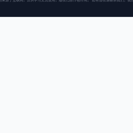
均来源于互联网，仅供学习交流使用，版权归原作者所有。 如有侵权请联系我们，我们